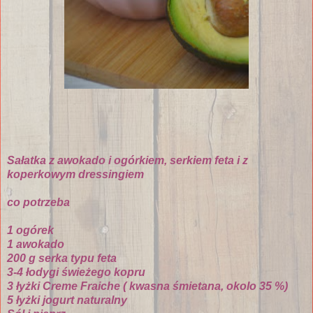
Sałatka z awokado i ogórkiem, serkiem feta i z
koperkowym dressingiem
co potrzeba
1 ogórek
1 awokado
200 g serka typu feta
3-4 łodygi świeżego kopru
3 łyżki Creme Fraiche ( kwasna śmietana, okolo 35 %)
5 łyżki jogurt naturalny