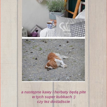
a nast
ę
pne kawy i herbaty b
ę
d
ą
pite
w tych super kubkach :)
czy tez dostaliscie