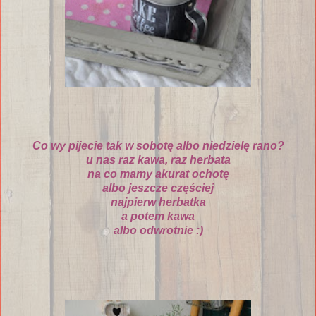
Co wy pijecie tak w sobot
ę
albo niedziel
ę
rano?
u nas raz kawa, raz herbata
na co mamy akurat ochot
ę
albo jeszcze cz
ę
ś
ciej
najpierw herbatka
a potem kawa
albo odwrotnie :)