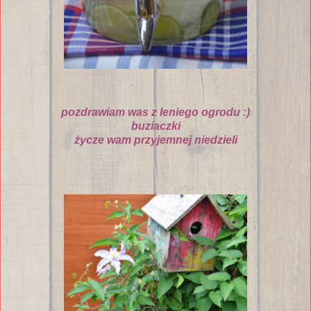
pozdrawiam was z leniego ogrodu :)
buziaczki
życze wam przyjemnej niedzieli