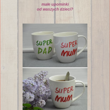
ma
ł
e upominki
od waszych dzieci?