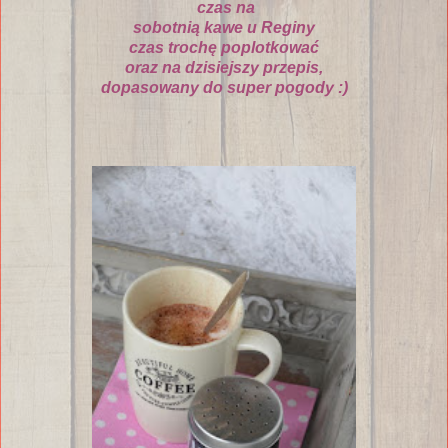
czas na
sobotnią kawe u Reginy
czas troch
ę
poplotkowa
ć
oraz na dzisiejszy przepis,
dopasowany do super pogody :)