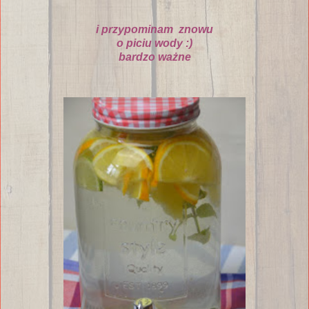
i przypominam znowu
o piciu wody :)
bardzo wa
ż
ne