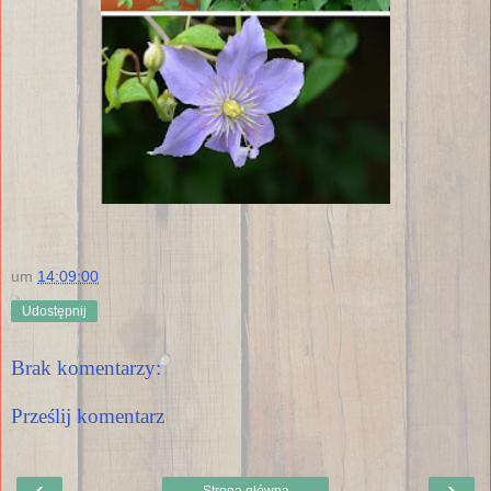
um
14:09:00
Udostępnij
Brak komentarzy:
Prześlij komentarz
‹
›