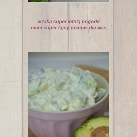
w tak
ą
super letni
ą
pogode
mam super fajny przepis dla was